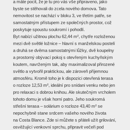
a máte pocit, že je tu pro vás vše připraveno, jako
byste se stěhovali do zcela nového domova. Tato
nemovitost se nachází v bloku 3, ve třetím patře, se
samostatným přístupem ze společných prostor, což
poskytuje spoustu soukromí i pohodlí.
Byt nabízí užitnou plochu 62,44 m², chytře rozloženou
mezi dvě světlé ložnice – hlavní s manželskou postelí
a druhá se dvěma samostatnými lůžky, dvě koupelny
a prostorný obývací pokoj s otevřeným kuchyňským
koutem, navrženým tak, aby maximalizoval přirozené
světlo a vytvořil praktickou, ale zároveň příjemnou
atmosféru. Kromě toho je k dispozici otevřená terasa
o rozloze 12,53 m², ideální pro snídani venku nebo jen
pro relaxaci s dobrou knihou. Ale skutečným vrcholem
tohoto domu je však horní patro. Jeho soukromá
střešní terasa – solárium o rozloze 43,40 m² se
nepochybně stane srdcem vašeho nového života
na Costa Blance. Zde si můžete s přáteli užít grilování,
osvěžující venkovní sprchu, připravit večeři pod