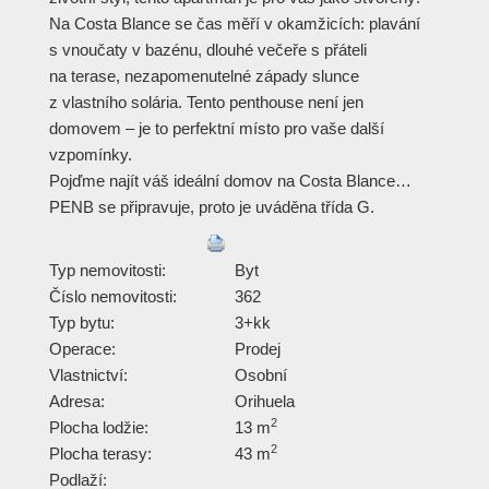
Na Costa Blance se čas měří v okamžicích: plavání
s vnoučaty v bazénu, dlouhé večeře s přáteli
na terase, nezapomenutelné západy slunce
z vlastního solária. Tento penthouse není jen
domovem – je to perfektní místo pro vaše další
vzpomínky.
Pojďme najít váš ideální domov na Costa Blance…
PENB se připravuje, proto je uváděna třída G.
Typ nemovitosti:
Byt
Číslo nemovitosti:
362
Typ bytu:
3+kk
Operace:
Prodej
Vlastnictví:
Osobní
Adresa:
Orihuela
2
Plocha lodžie:
13 m
2
Plocha terasy:
43 m
Podlaží: