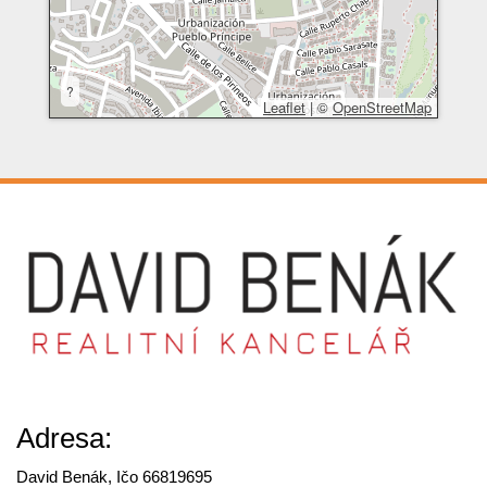
?
Leaflet
|
©
OpenStreetMap
Adresa:
David Benák, Ičo 66819695