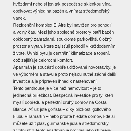
hvězdami nebo si jen tak posedět se sklenkou vína,
obdivovat výhled na bazén a vnímat středomořský
vánek.
Rezidenční komplex El Aire byl navržen pro pohodlí
a volný čas. Mezi jeho společné prostory patří bazén
obklopený zahradami, soukromé parkoviště, úložný
prostor a výtah, které zajišťují pohodlí v každodenním
životě. Uvnitř bytu je centrální klimatizace a topení,
což zajišťuje celoroční komfort.
Apartmán je součástí dobře udržované novostavby, je
ve výborném a stavu a proto nejsou nutné žádné další
investice a je připraven ihned k nastěhování.
Tento penthouse je více než nemovitost – je to
jedinečná příležitost. Bezpečná investice pro ty, kteří
myslí dopředu a perfektní druhý domov na Costa
Blance. Ať už jste golfista – díky blízkosti golfového
klubu Villamartín – nebo prostě hledáte domov, kde si
můžete užít pláž, gurmánské jídla a středomořský
životní styl, tento apartmán je pro vás jako stvořený.