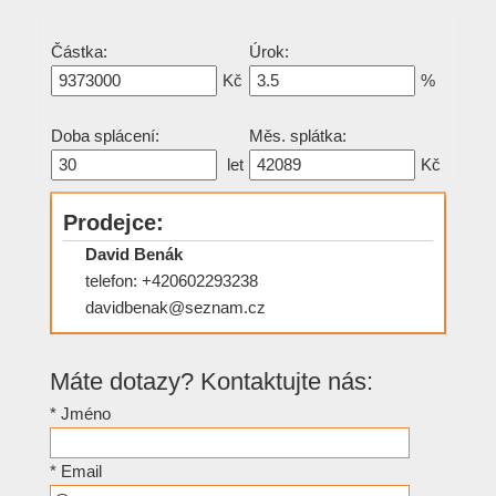
Částka:
Úrok:
Kč
%
Doba splácení:
Měs. splátka:
let
Kč
Prodejce:
David Benák
telefon: +420602293238
davidbenak@seznam.cz
Máte dotazy? Kontaktujte nás:
*
Jméno
*
Email