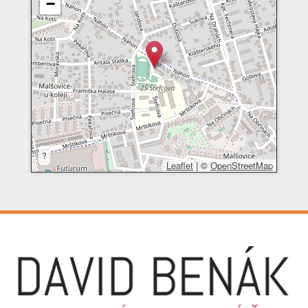
−
?
Leaflet
|
©
OpenStreetMap