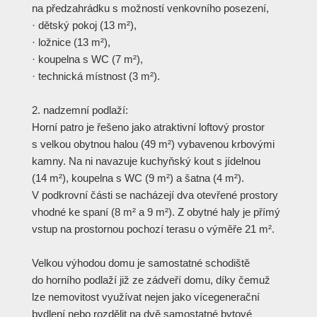
na předzahrádku s možností venkovního posezení,
· dětský pokoj (13 m²),
· ložnice (13 m²),
· koupelna s WC (7 m²),
· technická místnost (3 m²).
2. nadzemní podlaží:
Horní patro je řešeno jako atraktivní loftový prostor
s velkou obytnou halou (49 m²) vybavenou krbovými
kamny. Na ni navazuje kuchyňský kout s jídelnou
(14 m²), koupelna s WC (9 m²) a šatna (4 m²).
V podkrovní části se nacházejí dva otevřené prostory
vhodné ke spaní (8 m² a 9 m²). Z obytné haly je přímý
vstup na prostornou pochozí terasu o výměře 21 m².
Velkou výhodou domu je samostatné schodiště
do horního podlaží již ze zádveří domu, díky čemuž
lze nemovitost využívat nejen jako vícegenerační
bydlení nebo rozdělit na dvě samostatné bytové