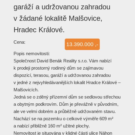
garáží a udržovanou zahradou
v žádané lokalitě Malšovice,
Hradec Králové.
Cena:
13.390.000 ,-
Popis nemovitosti:
Společnost David Benák Reality s.r.o. Vám nabízí
k prodeji prostorný rodinný dům se zajímavou
dispozicí, terasou, garáží a udržovanou zahradou
v jedné z nejvyhledáva­nějších lokalit Hradce Králové –
Malšovicích.
Jedná se o zděný přízemní dům se sedlovou střechou
a obytným podkrovím. Dům je převážně v původním,
ale ve velmi dobrém a průběžně udržovaném stavu.
Nachází se na pozemku o celkové výměře 609 m²
a nabízí přibližně 160 m² užitné plochy.
Nemovitost je situována v klidné části ulice Náhon