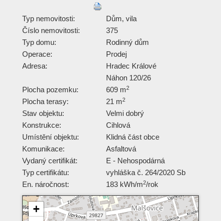
Typ nemovitosti:
Dům, vila
Číslo nemovitosti:
375
Typ domu:
Rodinný dům
Operace:
Prodej
Adresa:
Hradec Králové
Náhon 120/26
2
Plocha pozemku:
609 m
2
Plocha terasy:
21 m
Stav objektu:
Velmi dobrý
Konstrukce:
Cihlová
Umístění objektu:
Klidná část obce
Komunikace:
Asfaltová
Vydaný certifikát:
E - Nehospodárná
Typ certifikátu:
vyhláška č. 264/2020 Sb
2
En. náročnost:
183 kWh/m
/rok
+