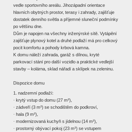
vedle sportovního areálu. Jihozápadní orientace
hlavních obytných prostor, terasy i zahrady, zajišťuje
dostatek denního světla a příjemné sluneční podmínky
po většinu dne.
Dům je napojen na všechny inženýrské sítě. Vytápění
zajišťuje plynový kotel a druhé podlaží má pro celkový
pocit komfortu a pohody krbová kamna.
K domu náleží zahrada, garáž s dílnou, kryté
parkovací stání pro další vozidlo a praktické vedlejší
stavby – kolárna, sklad nářadí a sklípek na zeleninu.
Dispozice domu
1. nadzemní podlaží:
· krytý vstup do domu (27 m²),
· zádveří (3 m²) se schodištěm do podkroví,
· hala (9 m²),
· modernizovaná kuchyň s jídelnou (14 m²),
· prostorný obývací pokoj (23 m²) se vstupem