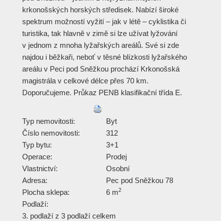
krkonošských horských středisek. Nabízí široké
spektrum možností vyžití – jak v létě – cyklistika či
turistika, tak hlavně v zimě si lze užívat lyžování
v jednom z mnoha lyžařských areálů. Své si zde
najdou i běžkaři, neboť v těsné blízkosti lyžařského
areálu v Peci pod Sněžkou prochází Krkonošská
magistrála v celkové délce přes 70 km.
Doporučujeme. Průkaz PENB klasifikační třída E.
Typ nemovitosti:
Byt
Číslo nemovitosti:
312
Typ bytu:
3+1
Operace:
Prodej
Vlastnictví:
Osobní
Adresa:
Pec pod Sněžkou 78
2
Plocha sklepa:
6 m
Podlaží:
3. podlaží z 3 podlaží celkem