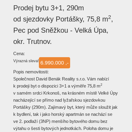
Prodej bytu 3+1, 290m
2
od sjezdovky Portášky, 75,8 m
,
Pec pod Sněžkou - Velká Úpa,
okr. Trutnov.
Cena:
Výrazná sleva!
6.990.000 ,-
Popis nemovitosti:
Společnost David Benák Reality s.r.o. Vám nabízí
2
k prodeji byt o dispozici 3+1 a výměře 75,8 m
v samém srdci Krkonoš, na krásném místě Velké Úpy
nacházející se přímo nad lyžařskou sjezdovkou
Portášky (290m). Zajímavý byt, který může sloužit jak
k bydlení, tak i jako horský apartmán se nachází se
ve 2. podlaží (3NP) menšího bytového domu bez
výtahu o šesti bytových jednotkách. Poloha domu je