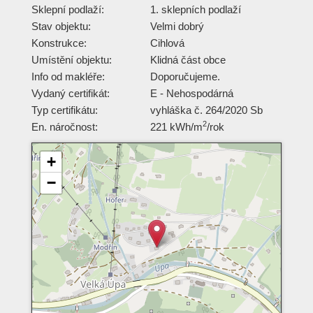
Sklepní podlaží:
1. sklepních podlaží
Stav objektu:
Velmi dobrý
Konstrukce:
Cihlová
Umístění objektu:
Klidná část obce
Info od makléře:
Doporučujeme.
Vydaný certifikát:
E - Nehospodárná
Typ certifikátu:
vyhláška č. 264/2020 Sb
2
En. náročnost:
221 kWh/m
/rok
+
−