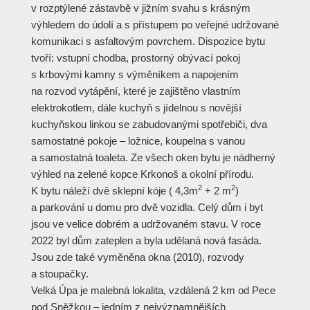
v rozptýlené zástavbě v jižním svahu s krásným
výhledem do údolí a s přístupem po veřejné udržované
komunikaci s asfaltovým povrchem. Dispozice bytu
tvoří: vstupní chodba, prostorný obývací pokoj
s krbovými kamny s výměníkem a napojením
na rozvod vytápění, které je zajištěno vlastním
elektrokotlem, dále kuchyň s jídelnou s novější
kuchyňskou linkou se zabudovanými spotřebiči, dva
samostatné pokoje – ložnice, koupelna s vanou
a samostatná toaleta. Ze všech oken bytu je nádherný
výhled na zelené kopce Krkonoš a okolní přírodu.
2
2
K bytu náleží dvě sklepní kóje ( 4,3m
+ 2 m
)
a parkování u domu pro dvě vozidla. Celý dům i byt
jsou ve velice dobrém a udržovaném stavu. V roce
2022 byl dům zateplen a byla udělaná nová fasáda.
Jsou zde také vyměněna okna (2010), rozvody
a stoupačky.
Velká Úpa je malebná lokalita, vzdálená 2 km od Pece
pod Sněžkou – jedním z nejvýznamnějších