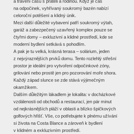
a trávení času s přáteli a rodinou. Když je čas
na odpočinek, vyhřívaný soukromý bazén nabízí
celoroční potěšení a klidný únik.
Mezi další důležité vybavení patří soukromý výtah,
garáž a zabezpečený uzavřený komplex pouze se
čtyřmi domy – exkluzivní a klidné prostředí, kde se
moderní bydlení setkává s pohodlím.
A pak je tu velká, krásná terasa – solárium, jeden
z nejvýraznějších prvků domu. Tento rozlehlý střešní
prostor je ideální pro vytvoření odpočinkové zóny,
grilování nebo prostě jen pro pozorování moře shora.
Každý západ slunce se zde stává výjimečným
okamžikem.
Dalším důležitým lákadlem je lokalita: v docházkové
vzdálenosti od obchodů a restaurací, jen pár minut
od nejkrásnějších pláží v oblasti a blízko špičkových
golfových hřišť. Vše, co potřebujete k plnému užívání
si života na Costa Blance a zároveň k bydlení
v klidném a exkluzivním prostředí.