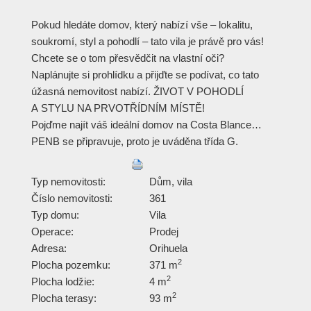
Pokud hledáte domov, který nabízí vše – lokalitu,
soukromí, styl a pohodlí – tato vila je právě pro vás!
Chcete se o tom přesvědčit na vlastní oči?
Naplánujte si prohlídku a přijďte se podívat, co tato
úžasná nemovitost nabízí. ŽIVOT V POHODLÍ
A STYLU NA PRVOTŘÍDNÍM MÍSTĚ!
Pojďme najít váš ideální domov na Costa Blance…
PENB se připravuje, proto je uváděna třída G.
Typ nemovitosti:
Dům, vila
Číslo nemovitosti:
361
Typ domu:
Vila
Operace:
Prodej
Adresa:
Orihuela
2
Plocha pozemku:
371 m
2
Plocha lodžie:
4 m
2
Plocha terasy:
93 m