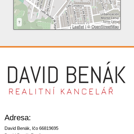
?
Leaflet
|
©
OpenStreetMap
Adresa:
David Benák, Ičo 66819695