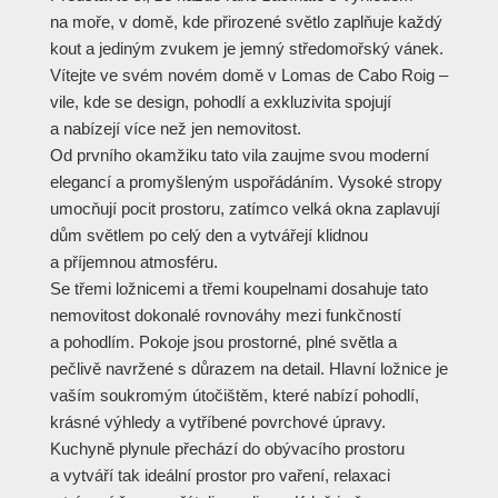
na moře, v domě, kde přirozené světlo zaplňuje každý
kout a jediným zvukem je jemný středomořský vánek.
Vítejte ve svém novém domě v Lomas de Cabo Roig –
vile, kde se design, pohodlí a exkluzivita spojují
a nabízejí více než jen nemovitost.
Od prvního okamžiku tato vila zaujme svou moderní
elegancí a promyšleným uspořádáním. Vysoké stropy
umocňují pocit prostoru, zatímco velká okna zaplavují
dům světlem po celý den a vytvářejí klidnou
a příjemnou atmosféru.
Se třemi ložnicemi a třemi koupelnami dosahuje tato
nemovitost dokonalé rovnováhy mezi funkčností
a pohodlím. Pokoje jsou prostorné, plné světla a
pečlivě navržené s důrazem na detail. Hlavní ložnice je
vaším soukromým útočištěm, které nabízí pohodlí,
krásné výhledy a vytříbené povrchové úpravy.
Kuchyně plynule přechází do obývacího prostoru
a vytváří tak ideální prostor pro vaření, relaxaci