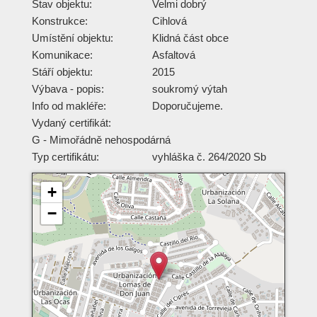
Stav objektu:
Velmi dobrý
Konstrukce:
Cihlová
Umístění objektu:
Klidná část obce
Komunikace:
Asfaltová
Stáří objektu:
2015
Výbava - popis:
soukromý výtah
Info od makléře:
Doporučujeme.
Vydaný certifikát:
G - Mimořádně nehospodárná
Typ certifikátu:
vyhláška č. 264/2020 Sb
+
−