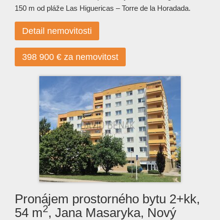
150 m od pláže Las Higuericas – Torre de la Horadada.
Detail nemovitosti
398 900 € za nemovitost
Pronájem prostorného bytu 2+kk,
2
54 m
, Jana Masaryka, Nový