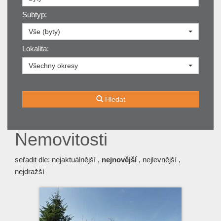
Subtyp:
Vše (byty)
Lokalita:
Všechny okresy
Hledat
Nemovitosti
seřadit dle:
nejaktuálnější
,
nejnovější
,
nejlevnější
,
nejdražší