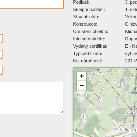
Podlaží:
3. po
Sklepní podlaží:
1. skl
Stav objektu:
Velmi
Konstrukce:
Cihlo
Umístění objektu:
Klidn
Info od makléře:
Dopor
Vydaný certifikát:
E - N
Typ certifikátu:
vyhlá
En. náročnost:
221 
+
−