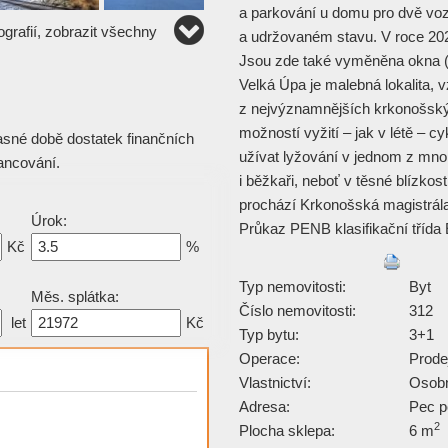
a parkování u domu pro dvě vozi
grafií, zobrazit všechny
a udržovaném stavu. V roce 202
Jsou zde také vyměněna okna (
Velká Úpa je malebná lokalita,
z nejvýznamnějších krkonošský
možností vyžití – jak v létě – cyk
asné době dostatek finančních
užívat lyžování v jednom z mno
ancování.
i běžkaři, neboť v těsné blízko
prochází Krkonošská magistrál
Úrok:
Průkaz PENB klasifikační třída 
Kč
%
Typ nemovitosti:
Byt
Měs. splátka:
Číslo nemovitosti:
312
let
Kč
Typ bytu:
3+1
Operace:
Prode
Vlastnictví:
Osob
Adresa:
Pec p
2
Plocha sklepa:
6 m