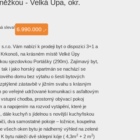
něžkou - Velká Úpa, okr.
á sleva!
6.990.000 ,-
.r.o. Vám nabízí k prodeji byt o dispozici 3+1 a
Krkonoš, na krásném místě Velké Úpy
skou sjezdovkou Portášky (290m). Zajímavý byt,
, tak i jako horský apartmán se nachází se
tového domu bez výtahu o šesti bytových
ozptýlené zástavbě v jižním svahu s krásným
m po veřejné udržované komunikaci s asfaltovým
 vstupní chodba, prostorný obývací pokoj
a napojením na rozvod vytápění, které je
m, dále kuchyň s jídelnou s novější kuchyňskou
iči, dva samostatné pokoje – ložnice, koupelna
Ze všech oken bytu je nádherný výhled na zelené
2
2
 K bytu náleží dvě sklepní kóje ( 4,3m
+ 2 m
)