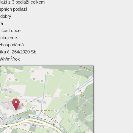
dlaží z 3 podlaží celkem
epních podlaží
 dobrý
vá
á část obce
učujeme.
ehospodárná
ška č. 264/2020 Sb
2
kWh/m
/rok