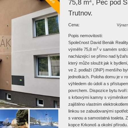
2
75,8 m
, Pec pod S
Trutnov.
Cena:
Výrazn
Popis nemovitosti:
Společnost David Benák Reality s
2
výměře 75,8 m
v samém srdci 
nacházející se přímo nad lyžař
který může sloužit jak k bydlení
ve 2. podlaží (3NP) menšího by
jednotkách. Poloha domu je v r
výhledem do údolí a s přístupe
povrchem. Dispozice bytu tvoří:
s krbovými kamny s výměníkem 
zajištěno vlastním elektrokotle
linkou se zabudovanými spotřeb
s vanou a samostatná toaleta. 
kopce Krkonoš a okolní přírodu.