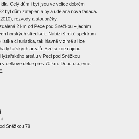
dla. Celý dům i byt jsou ve velice dobrém
2 byl dům zateplen a byla udělaná nová fasáda.
2010), rozvody a stoupačky.
 vzdálená 2 km od Pece pod Sněžkou – jedním
ch horských středisek. Nabízí široké spektrum
listika či turistika, tak hlavně v zimě si lze
ha lyžařských areálů. Své si zde najdou
sti lyžařského areálu v Peci pod Sněžkou
a v celkové délce přes 70 km. Doporučujeme.
E.
j
ní
od Sněžkou 78